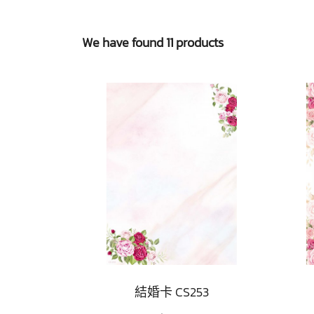
We have found 11 products
結婚卡 CS253