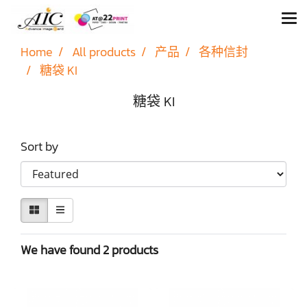
Home
All products
产品
各种信封
糖袋 KI
糖袋 KI
Sort by
We have found 2 products