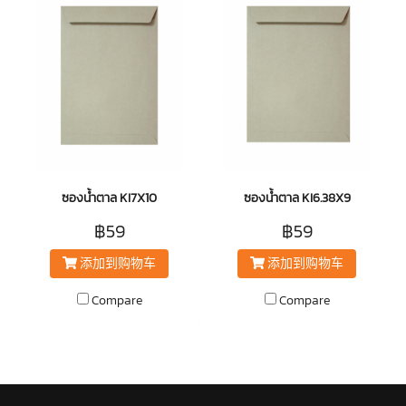
ซองน้ำตาล KI7X10
ซองน้ำตาล KI6.38X9
฿59
฿59
添加到购物车
添加到购物车
Compare
Compare