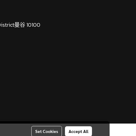
 District曼谷 10100
Set Cookies
Accept All