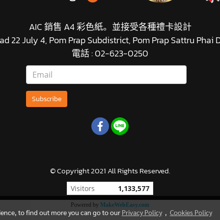
AIC 銷售 A4 彩色紙。並接受各種禮卡設計
d 22 July 4, Pom Prap Subdistrict, Pom Prap Sattru Phai
電話 : 02-623-0250
Subscribe
© Copyright 2021 All Rights Reserved.
Visitor today
621
Powered by
MakeWebEasy.com
rience, to find out more you can go to our
Privacy Policy
,
Cookies Policy