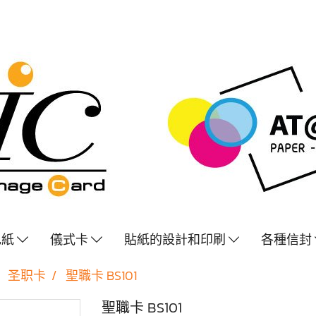
色紙
儀式卡
貼紙的設計和印刷
各種信封
圣职卡
聖職卡 BS101
聖職卡 BS101