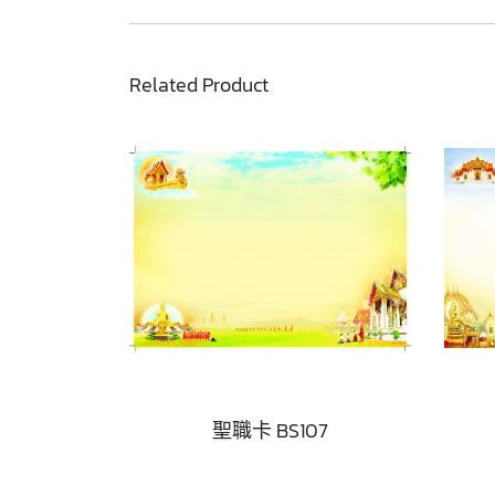
Related Product
聖職卡 BS107