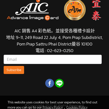
AIC 銷售 A4 彩色紙。並接受各種禮卡設計
地址 9-11, 249 Road 22 July 4, Pom Prap Subdistrict,
Pom Prap Sattru Phai District曼谷 10100
電話 : 02-623-0250
Subscribe
This website uses cookies for best user experience, to find out
© Copyright 2021 All Rights Reserved.
more you can go to our
Privacy Policy
,
Cookies Policy