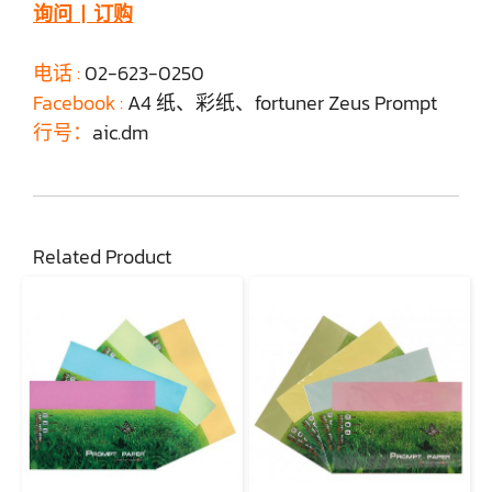
询问 | 订购
电话 :
02-623-0250
Facebook :
A4 纸、彩纸、fortuner Zeus Prompt
行号：
aic.dm
Related Product