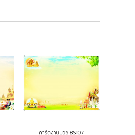
การ์ดงานบวช BS107