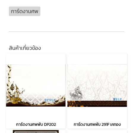
การ์ดงานศพ
สินค้าเกี่ยวข้อง
การ์ดงานศพพับ DP202
การ์ดงานศพพับ 291F เคทอง